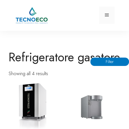
Vai
al
Menu
contenuto
Refrigeratore gasatore
Filter
Showing all 4 results