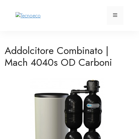
Vai
al
Menu
contenuto
Addolcitore Combinato |
Mach 4040s OD Carboni