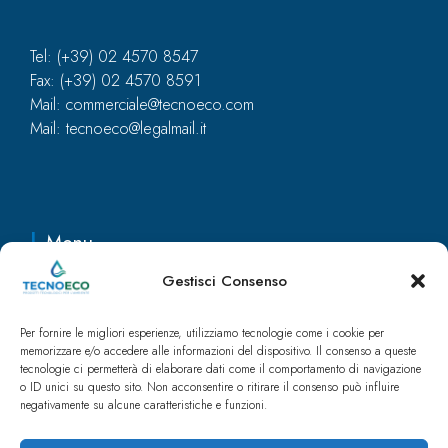
Tel: (+39) 02 4570 8547
Fax: (+39) 02 4570 8591
Mail: commerciale@tecnoeco.com
Mail: tecnoeco@legalmail.it
Menu
Gestisci Consenso
Casa
Ufficio
Per fornire le migliori esperienze, utilizziamo tecnologie come i cookie per
Ristorazione
memorizzare e/o accedere alle informazioni del dispositivo. Il consenso a queste
tecnologie ci permetterà di elaborare dati come il comportamento di navigazione
Industria
o ID unici su questo sito. Non acconsentire o ritirare il consenso può influire
Approfondimenti
negativamente su alcune caratteristiche e funzioni.
Catalogo