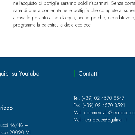
nell’acquisto di bottiglie saranno soldi risparmiati. Senza con
sana di quella contenuta nelle bottiglie che comprate al super
a casa le pesanti casse d’acqua, anche perché, ricordatevelo,
programma la palestra, la dieta ecc ecc
uici su Youtube
Contatti
Tel: (+39) 02 4570 8547
Fax: (+39) 02 4570 8591
irizzo
Mail: commerciale@tecnoeco.
Mail: tecnoeco@legalmail.it
eucci 46/48 –
nasco 20090 MI