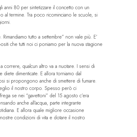
i anni 80 per sintetizzare il concetto con un
 al termine. Tra poco ricominciano le scuole, si
iorni.
e. Rimandiamo tutto a settembre” non vale più. E’
opositi che tutti noi ci poniamo per la nuova stagione
.
a correre, qualcun altro va a nuotare. I sensi di
e diete dimenticate. E allora torniamo dal
mentosi si propongono anche di smettere di fumare.
meglio il nostro corpo. Spesso però ci
frega se nei “gavettoni” del 15 agosto c’era
ensando anche all’acqua, parte integrante
tidiana. E allora quale migliore occasione
nostre condizioni di vita e dotare il nostro