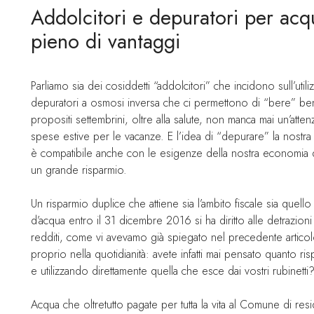
Addolcitori e depuratori per ac
pieno di vantaggi
Parliamo sia dei cosiddetti “addolcitori” che incidono sull’util
depuratori a osmosi inversa che ci permettono di “bere” bene 
propositi settembrini, oltre alla salute, non manca mai un’atten
spese estive per le vacanze. E l’idea di “depurare” la nostra
è compatibile anche con le esigenze della nostra economia dom
un grande risparmio.
Un risparmio duplice che attiene sia l’ambito fiscale sia quell
d’acqua entro il 31 dicembre 2016 si ha diritto alle detrazioni
redditi, come vi avevamo già spiegato nel precedente articol
proprio nella quotidianità: avete infatti mai pensato quanto ri
e utilizzando direttamente quella che esce dai vostri rubinetti
Acqua che oltretutto pagate per tutta la vita al Comune di res