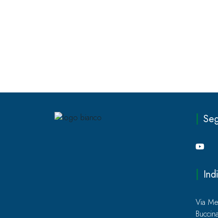
Seg
Ind
Via M
Bucci