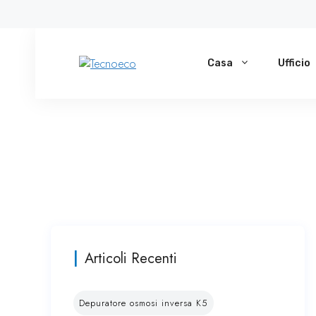
Vai
al
contenuto
Casa
Ufficio
Articoli Recenti
Depuratore osmosi inversa K5