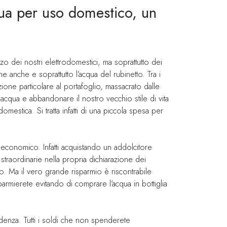
qua per uso domestico, un
izzo dei nostri elettrodomestici, ma soprattutto dei
anche e soprattutto l’acqua del rubinetto. Tra i
zione particolare al portafoglio, massacrato dalle
 acqua e abbandonare il nostro vecchio stile di vita
estica. Si tratta infatti di una piccola spesa per
o economico. Infatti acquistando un addolcitore
 straordinarie nella propria dichiarazione dei
o. Ma il vero grande risparmio è riscontrabile
sparmierete evitando di comprare l’acqua in bottiglia
?
idenza. Tutti i soldi che non spenderete