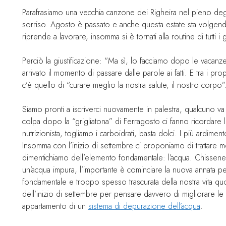
Parafrasiamo una vecchia canzone dei Righeira nel pieno degl
sorriso. Agosto è passato e anche questa estate sta volgendo
riprende a lavorare, insomma si è tornati alla routine di tutti i g
Perciò la giustificazione: “Ma sì, lo facciamo dopo le vacanz
arrivato il momento di passare dalle parole ai fatti. E tra i pr
c’è quello di “curare meglio la nostra salute, il nostro corpo”
Siamo pronti a iscriverci nuovamente in palestra, qualcuno va 
colpa dopo la “grigliatona” di Ferragosto ci fanno ricordare l
nutrizionista, togliamo i carboidrati, basta dolci. I più ardi
Insomma con l’inizio di settembre ci proponiamo di trattare 
dimentichiamo dell’elemento fondamentale: l’acqua. Chissene
un’acqua impura, l’importante è cominciare la nuova annata p
fondamentale e troppo spesso trascurata della nostra vita quo
dell’inizio di settembre per pensare davvero di migliorare le 
appartamento di un
sistema di depurazione dell’acqua
.