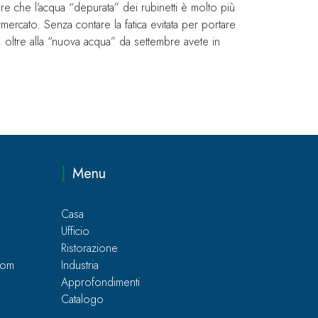
tare che l’acqua “depurata” dei rubinetti è molto più
mercato. Senza contare la fatica evitata per portare
 oltre alla “nuova acqua” da settembre avete in
Menu
Casa
Ufficio
Ristorazione
com
Industria
Approfondimenti
Catalogo